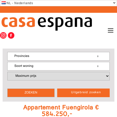
NL - Nederlands
Provincies
Soort woning
Uitgebreid zoeken
Appartement Fuengirola €
584.250,-