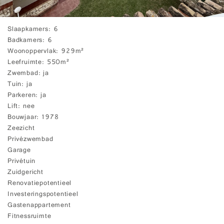
Slaapkamers
6
Badkamers
6
Woonoppervlak
929m²
Leefruimte
550m²
Zwembad
ja
Tuin
ja
Parkeren
ja
Lift
nee
Bouwjaar
1978
Zeezicht
Privézwembad
Garage
Privétuin
Zuidgericht
Renovatiepotentieel
Investeringspotentieel
Gastenappartement
Fitnessruimte