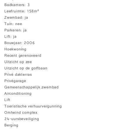
Badkamers
3
Leefruimte
158m²
Zwembad
ja
Tuin
nee
Parkeren
ja
Lift
ja
Bouwjaar
2006
Hoekwoning
Recent gerenoveerd
Uitzicht op zee
Uitzicht op de golfbaan
Privé dakterras
Privégarage
Gemeenschappelijk zwembad
Airconditioning
Lift
Toeristische verhuurvergunning
Omheind complex
24-uursbeveiliging
Berging