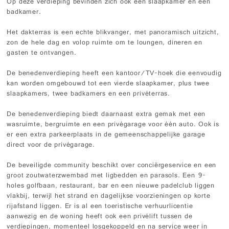
Op deze verdieping bevinden zich ook een slaapkamer en een
badkamer.
Het dakterras is een echte blikvanger, met panoramisch uitzicht,
zon de hele dag en volop ruimte om te loungen, dineren en
gasten te ontvangen.
De benedenverdieping heeft een kantoor/TV-hoek die eenvoudig
kan worden omgebouwd tot een vierde slaapkamer, plus twee
slaapkamers, twee badkamers en een privéterras.
De benedenverdieping biedt daarnaast extra gemak met een
wasruimte, bergruimte en een privégarage voor één auto. Ook is
er een extra parkeerplaats in de gemeenschappelijke garage
direct voor de privégarage.
De beveiligde community beschikt over conciërgeservice en een
groot zoutwaterzwembad met ligbedden en parasols. Een 9-
holes golfbaan, restaurant, bar en een nieuwe padelclub liggen
vlakbij, terwijl het strand en dagelijkse voorzieningen op korte
rijafstand liggen. Er is al een toeristische verhuurlicentie
aanwezig en de woning heeft ook een privélift tussen de
verdiepingen, momenteel losgekoppeld en na service weer in