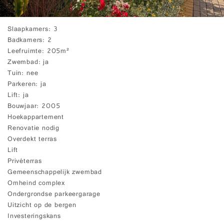
Slaapkamers
3
Badkamers
2
Leefruimte
205m²
Zwembad
ja
Tuin
nee
Parkeren
ja
Lift
ja
Bouwjaar
2005
Hoekappartement
Renovatie nodig
Overdekt terras
Lift
Privéterras
Gemeenschappelijk zwembad
Omheind complex
Ondergrondse parkeergarage
Uitzicht op de bergen
Investeringskans