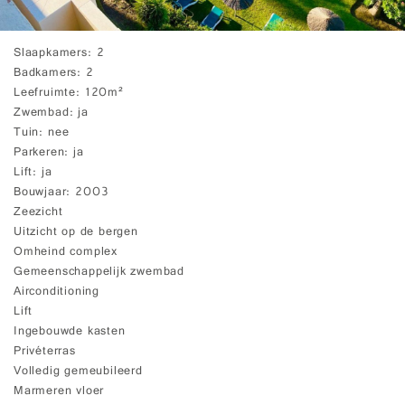
Slaapkamers
2
Badkamers
2
Leefruimte
120m²
Zwembad
ja
Tuin
nee
Parkeren
ja
Lift
ja
Bouwjaar
2003
Zeezicht
Uitzicht op de bergen
Omheind complex
Gemeenschappelijk zwembad
Airconditioning
Lift
Ingebouwde kasten
Privéterras
Volledig gemeubileerd
Marmeren vloer