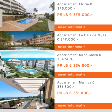
Appartement Elviria €
375.000,-
PRIJS € 375.000,-
meer informatie
Appartement La Cala de Mijas
€ 347.000,-
PRIJS € 347.000,-
meer informatie
Appartement Mijas Costa €
354.500,-
PRIJS € 354.500,-
meer informatie
Appartement Manilva €
381.800,-
PRIJS € 381.800,-
meer informatie