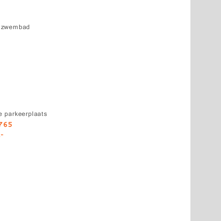
k zwembad
 parkeerplaats
5765
,-