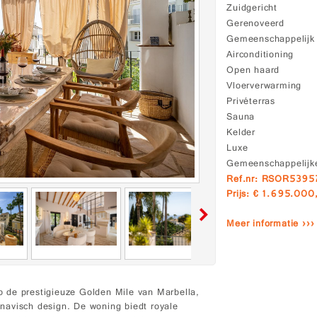
Zuidgericht
Gerenoveerd
Gemeenschappelij
Airconditioning
Open haard
Vloerverwarming
Privéterras
Sauna
Kelder
Luxe
Gemeenschappelijke
Ref.nr: RSOR539
Prijs: € 1.695.000
Meer informatie ›››
 de prestigieuze Golden Mile van Marbella,
navisch design. De woning biedt royale