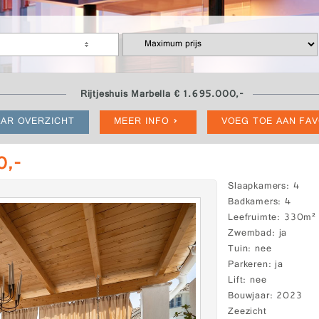
Rijtjeshuis Marbella € 1.695.000,-
AR OVERZICHT
MEER INFO
VOEG TOE AAN FA
0,-
Slaapkamers
4
Badkamers
4
Leefruimte
330m²
Zwembad
ja
Tuin
nee
Parkeren
ja
Lift
nee
Bouwjaar
2023
Zeezicht