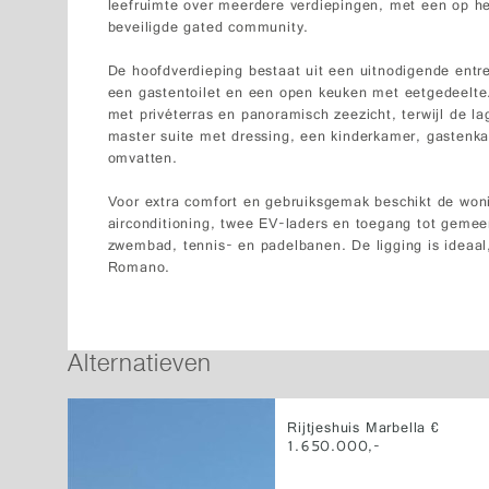
leefruimte over meerdere verdiepingen, met een op he
beveiligde gated community.
De hoofdverdieping bestaat uit een uitnodigende en
een gastentoilet en een open keuken met eetgedeelte.
met privéterras en panoramisch zeezicht, terwijl de l
master suite met dressing, een kinderkamer, gastenk
omvatten.
Voor extra comfort en gebruiksgemak beschikt de won
airconditioning, twee EV-laders en toegang tot gemee
zwembad, tennis- en padelbanen. De ligging is ideaal,
Romano.
Alternatieven
Rijtjeshuis Marbella €
1.650.000,-