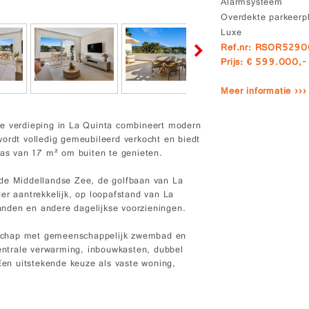
Alarmsysteem
Overdekte parkeerp
Luxe
Ref.nr: RSOR529
Prijs: € 599.000,-
Meer informatie ›››
te verdieping in La Quinta combineert modern
wordt volledig gemeubileerd verkocht en biedt
ras van 17 m² om buiten te genieten.
 de Middellandse Zee, de golfbaan van La
er aantrekkelijk, op loopafstand van La
randen en andere dagelijkse voorzieningen.
schap met gemeenschappelijk zwembad en
centrale verwarming, inbouwkasten, dubbel
 Een uitstekende keuze als vaste woning,