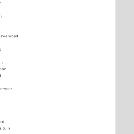
n
um
d
k zwembad
g
en
baan
t
vervoer
erd
 tuin