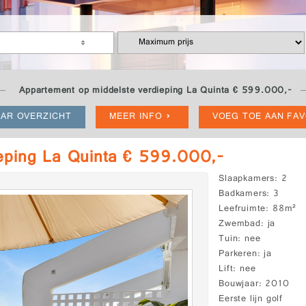
Appartement op middelste verdieping La Quinta € 599.000,-
AR OVERZICHT
MEER INFO
VOEG TOE AAN FA
ieping La Quinta € 599.000,-
Slaapkamers
2
Badkamers
3
Leefruimte
88m²
Zwembad
ja
Tuin
nee
Parkeren
ja
Lift
nee
Bouwjaar
2010
Eerste lijn golf