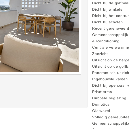
Dicht bij de golfbaa
Dicht bij winkels
Dicht bij het centr
Dicht bij scholen
Recent gerenoveer
Gemeenschappelij
Airconditioning
Centrale verwarmin
Zeezicht
Uitzicht op de berg
Uitzicht op de golf
Panoramisch uitzich
Ingebouwde kasten
Dicht bij openbaar 
Privéterras
Dubbele beglazing
Domotica
Glasvezel
Volledig gemeubile
Gemeenschappelijke