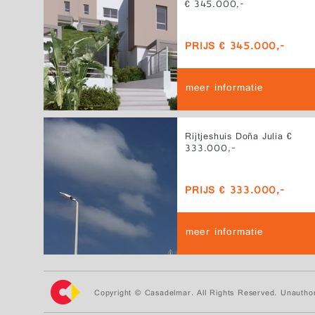
€ 345.000,-
PRIJS € 345.000,-
meer informatie
Rijtjeshuis Doña Julia €
333.000,-
PRIJS € 333.000,-
meer informatie
Copyright © Casadelmar. All Rights Reserved. Unauthor