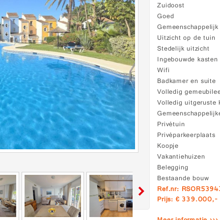
Zuidoost
Goed
Gemeenschappelij
Uitzicht op de tuin
Stedelijk uitzicht
Ingebouwde kasten
Wifi
Badkamer en suite
Volledig gemeubile
Volledig uitgeruste
Gemeenschappelijke
Privétuin
Privéparkeerplaats
Koopje
Vakantiehuizen
Belegging
Bestaande bouw
Ref.nr: RSOR539
Prijs: € 339.000,-