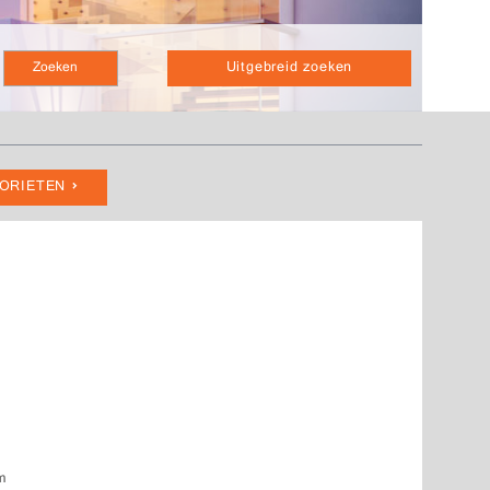
Uitgebreid zoeken
VORIETEN
um