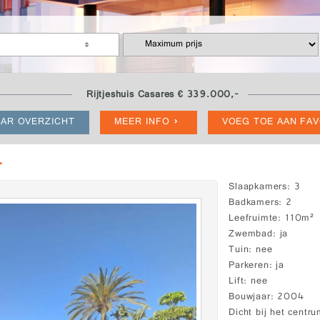
Rijtjeshuis Casares € 339.000,-
AR OVERZICHT
MEER INFO
VOEG TOE AAN FA
-
Slaapkamers
3
Badkamers
2
Leefruimte
110m²
Zwembad
ja
Tuin
nee
Parkeren
ja
Lift
nee
Bouwjaar
2004
Dicht bij het centr