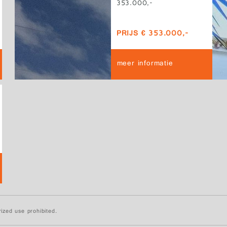
353.000,-
PRIJS € 353.000,-
meer informatie
ized use prohibited.