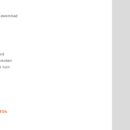
k zwembad
erd
 keuken
 tuin
4304