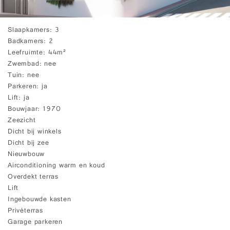
Slaapkamers
3
Badkamers
2
Leefruimte
44m²
Zwembad
nee
Tuin
nee
Parkeren
ja
Lift
ja
Bouwjaar
1970
Zeezicht
Dicht bij winkels
Dicht bij zee
Nieuwbouw
Airconditioning warm en koud
Overdekt terras
Lift
Ingebouwde kasten
Privéterras
Garage parkeren