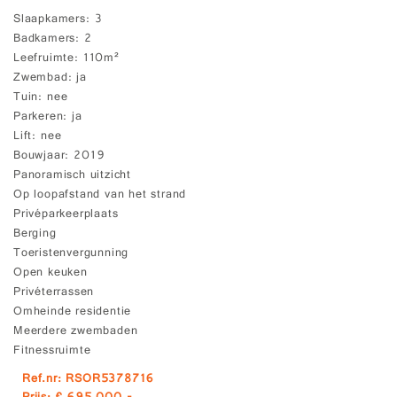
Slaapkamers
3
Badkamers
2
Leefruimte
110m²
Zwembad
ja
Tuin
nee
Parkeren
ja
Lift
nee
Bouwjaar
2019
Panoramisch uitzicht
Op loopafstand van het strand
Privéparkeerplaats
Berging
Toeristenvergunning
Open keuken
Privéterrassen
Omheinde residentie
Meerdere zwembaden
Fitnessruimte
Ref.nr: RSOR5378716