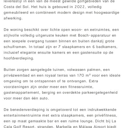
levensstijl in een van de meest gewilde golfgebieden van de
Costa del Sol. Het huis is gebouwd in 2022, volledig
gemeubileerd en combineert modern design met hoogwaardige
afwerking.
De woning beschikt over lichte open woon- en eetruimtes, een
stijlvolle volledig uitgeruste keuken met Bosch-apparatuur en
een soepele overgang tussen binnen en buiten dankzij grote
schuiframen. In totaal zijn er 7 slaapkamers en 6 badkamers,
inclusief elegante ensuite kamers en een gastensuite op de
hoofdverdieping.
Buiten zorgen aangelegde tuinen, volwassen palmen, een
privézwembad en een royaal terras van 170 m² voor een ideale
omgeving om te ontspannen of te ontvangen. Extra
voorzieningen zijn onder meer een fitnessruimte,
gastenappartement, berging en overdekte parkeergelegenheid
voor meer dan één auto.
De benedenverdieping is omgetoverd tot een indrukwekkende
entertainmentruimte met extra slaapkamers, een privéfitness,
een op maat gemaakte bar en een ruime lounge. Dicht bij La
Cala Golf Resort, stranden, Marbella en Málaga Airport biedt