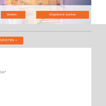
Uitgebreid zoeken
VORIETEN
0m²