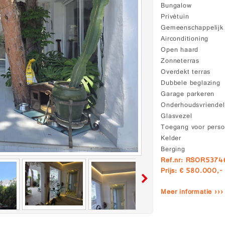
Bungalow
Privétuin
Gemeenschappelij
Airconditioning
Open haard
Zonneterras
Overdekt terras
Dubbele beglazing
Garage parkeren
Onderhoudsvriendeli
Glasvezel
Toegang voor perso
Kelder
Berging
Ref.nr: RSOR5374
Prijs: € 580.000,-
Meer informatie ›››