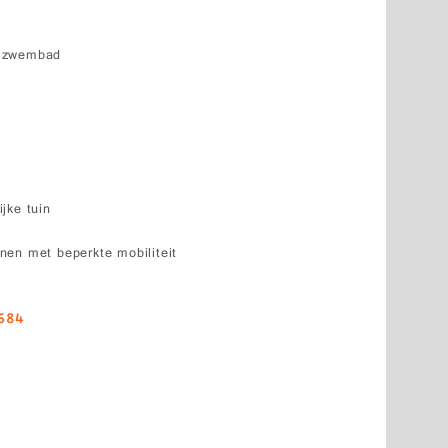
k zwembad
jke tuin
nen met beperkte mobiliteit
684