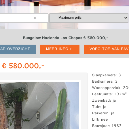
Bungalow Hacienda Las Chapas € 580.000,-
AR OVERZICHT
MEER INFO
VOEG TOE AAN FA
 € 580.000,-
Slaapkamers
3
Badkamers
2
Woonoppervlak
20
Leefruimte
137m²
Zwembad
ja
Tuin
ja
Parkeren
ja
Lift
nee
Bouwjaar
1987