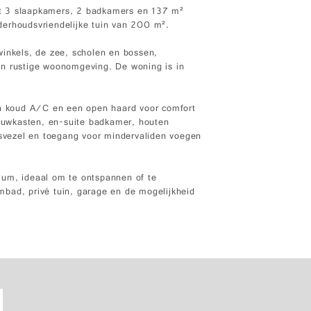
t 3 slaapkamers, 2 badkamers en 137 m²
derhoudsvriendelijke tuin van 200 m².
winkels, de zee, scholen en bossen,
en rustige woonomgeving. De woning is in
en koud A/C en een open haard voor comfort
bouwkasten, en-suite badkamer, houten
lasvezel en toegang voor mindervaliden voegen
arium, ideaal om te ontspannen of te
bad, privé tuin, garage en de mogelijkheid