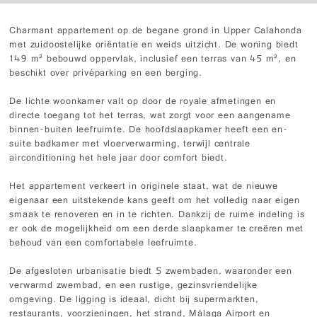
Charmant appartement op de begane grond in Upper Calahonda
met zuidoostelijke oriëntatie en weids uitzicht. De woning biedt
149 m² bebouwd oppervlak, inclusief een terras van 45 m², en
beschikt over privéparking en een berging.
De lichte woonkamer valt op door de royale afmetingen en
directe toegang tot het terras, wat zorgt voor een aangename
binnen-buiten leefruimte. De hoofdslaapkamer heeft een en-
suite badkamer met vloerverwarming, terwijl centrale
airconditioning het hele jaar door comfort biedt.
Het appartement verkeert in originele staat, wat de nieuwe
eigenaar een uitstekende kans geeft om het volledig naar eigen
smaak te renoveren en in te richten. Dankzij de ruime indeling is
er ook de mogelijkheid om een derde slaapkamer te creëren met
behoud van een comfortabele leefruimte.
De afgesloten urbanisatie biedt 5 zwembaden, waaronder een
verwarmd zwembad, en een rustige, gezinsvriendelijke
omgeving. De ligging is ideaal, dicht bij supermarkten,
restaurants, voorzieningen, het strand, Málaga Airport en