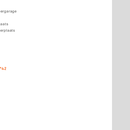
eergarage
laats
erplaats
742