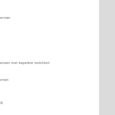
vervoer
ensen met beperkte mobiliteit
errein
ng