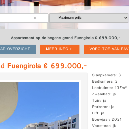
Appartement op de begane grond Fuengirola € 699.000,-
AR OVERZICHT
MEER INFO
VOEG TOE AAN FA
nd Fuengirola € 699.000,-
Slaapkamers
3
Badkamers
2
Leefruimte
137m²
Zwembad
ja
Tuin
ja
Parkeren
ja
Lift
ja
Bouwjaar
2021
Voorstedelijk