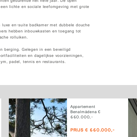
enten gedurende het hele jaar. De open
 een lichte en sociale leefomgeving met grote
n luxe en-suite badkamer met dubbele douche
amers hebben inbouwkasten en toegang tot
sche rolluiken.
n berging. Gelegen in een beveiligd
ortfaciliteiten en dagelijkse voorzieningen,
ym, padel, tennis en restaurants.
Appartement
Benalmádena €
660.000,-
PRIJS € 660.000,-