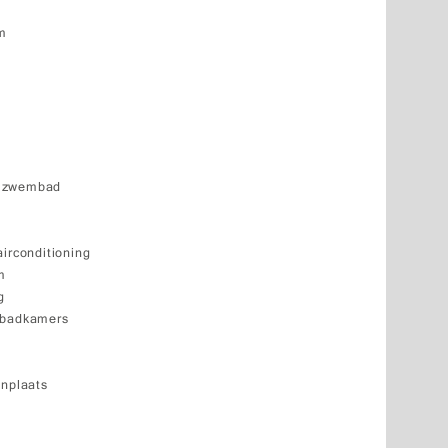
um
d
k zwembad
airconditioning
m
g
 badkamers
enplaats