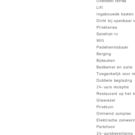
Overdekt terras
Lift
Ingebouwde kasten
Dicht bij openbaar 
Privéterras
Satelliet-tv
Wifi
Padeltennisbaan
Berging
Bijkeuken
Badkamer en suite
Toegankelijk voor m
Dubbele beglazing
24-uurs receptie
Restaurant op het t
Glasvezel
Privétuin
Omheind complex
Elektrische zonweri
Parlofoon
24-uursbeveiliging