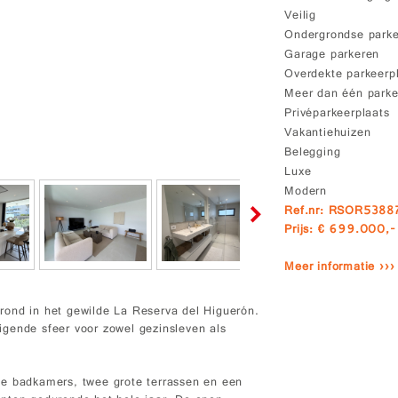
Veilig
Ondergrondse park
Garage parkeren
Overdekte parkeerp
Meer dan één parke
Privéparkeerplaats
Vakantiehuizen
Belegging
Luxe
Modern
Ref.nr: RSOR5388
Prijs: € 699.000,-
Meer informatie ›››
rond in het gewilde La Reserva del Higuerón.
gende sfeer voor zowel gezinsleven als
te badkamers, twee grote terrassen en een