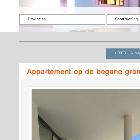
Provincies
Soort woning
TERUG NA
Appartement op de begane gro