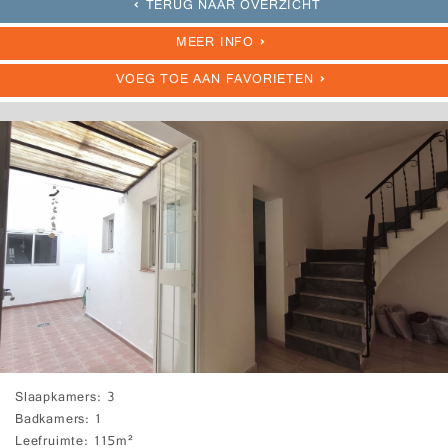
TERUG NAAR OVERZICHT
MEER INFO
VOEG TOE AAN FAVORIETEN
Slaapkamers
3
Badkamers
1
Leefruimte
115m²