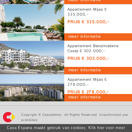
meer informatie
Appartement Mijas €
335.000,-
PRIJS € 335.000,-
meer informatie
Appartement Benalmadena
Costa € 302.000,-
PRIJS € 302.000,-
meer informatie
Appartement Mijas €
278.000,-
PRIJS € 278.000,-
meer informatie
Copyright © Casadelmar. All Rights Reserved. Unauthorized use
prohibited.
Casa Espana maakt gebruik van cookies. Klik hier voor meer