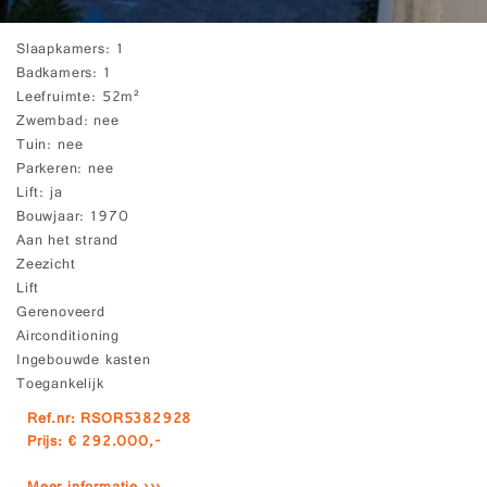
Slaapkamers
1
Badkamers
1
Leefruimte
52m²
Zwembad
nee
Tuin
nee
Parkeren
nee
Lift
ja
Bouwjaar
1970
Aan het strand
Zeezicht
Lift
Gerenoveerd
Airconditioning
Ingebouwde kasten
Toegankelijk
Ref.nr: RSOR5382928
Prijs: € 292.000,-