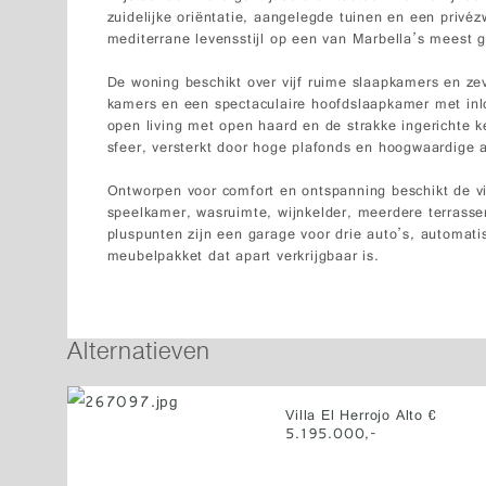
zuidelijke oriëntatie, aangelegde tuinen en een privéz
mediterrane levensstijl op een van Marbella’s meest g
De woning beschikt over vijf ruime slaapkamers en ze
kamers en een spectaculaire hoofdslaapkamer met inl
open living met open haard en de strakke ingerichte k
sfeer, versterkt door hoge plafonds en hoogwaardige 
Ontworpen voor comfort en ontspanning beschikt de vill
speelkamer, wasruimte, wijnkelder, meerdere terrasse
pluspunten zijn een garage voor drie auto’s, automat
meubelpakket dat apart verkrijgbaar is.
Alternatieven
Villa El Herrojo Alto €
5.195.000,-