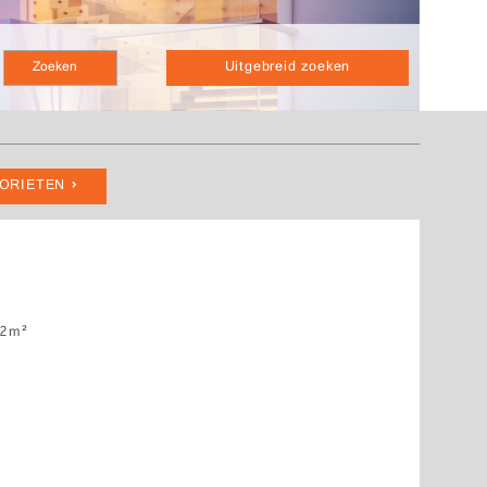
Uitgebreid zoeken
VORIETEN
2m²