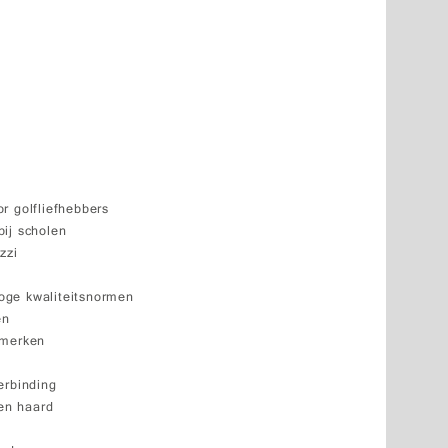
r golfliefhebbers
ij scholen
zzi
ge kwaliteitsnormen
en
nmerken
erbinding
en haard