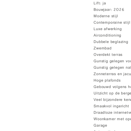
Lift
ja
Bouwjaar
2026
Moderne stijl
Contemporaine stijl
Luxe afwerking
Airconditioning
Dubbele beglazing
Zwembad
Overdekt terras
Gunstig gelegen voo
Gunstig gelegen nab
Zonneterras en jacu
Hoge plafonds
Gebouwd volgens ho
Uitzicht op de berg
Veel bijzondere ke
Smaakvol ingericht
Draadloze internetv
Woonkamer met op
Garage