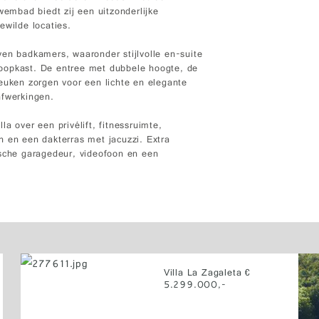
wembad biedt zij een uitzonderlijke
ewilde locaties.
ven badkamers, waaronder stijlvolle en-suite
oopkast. De entree met dubbele hoogte, de
euken zorgen voor een lichte en elegante
afwerkingen.
a over een privélift, fitnessruimte,
n en een dakterras met jacuzzi. Extra
ische garagedeur, videofoon en een
Villa La Zagaleta €
5.299.000,-