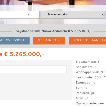
Vrijstaande villa Nueva Andalucía € 5.265.000,-
AR OVERZICHT
MEER INFO
VOEG TOE AAN FA
cía € 5.265.000,-
Slaapkamers
5
Badkamers
7
Woonoppervlak
99
Leefruimte
653m²
Zwembad
ja
Tuin
ja
Parkeren
ja
Airco
ja
Opslagruimte
nee