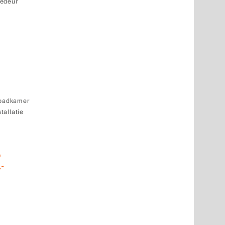
gedeur
 badkamer
tallatie
0
,-