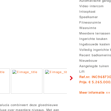
Automatische gara
Video-intercom
Inloopkast
Speelkamer
Fitnessruimte
Wasruimte
Meerdere terrassen
Ingerichte keuken
Ingebouwde kasten
Volledig ingerichte
Recent badkamerins
Nieuwbouw
Aangelegde tuinen
Lift
Ref.nr: INC96873
Prijs: € 5.265.000
Meer informatie ›››
dalucía combineert deze gloednieuwe
de luxe over meerdere niveaus. Met een