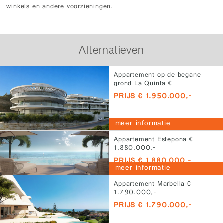
winkels en andere voorzieningen.
Alternatieven
Appartement op de begane
grond La Quinta €
1.950.000,-
PRIJS € 1.950.000,-
meer informatie
Appartement Estepona €
1.880.000,-
PRIJS € 1.880.000,-
meer informatie
Appartement Marbella €
1.790.000,-
PRIJS € 1.790.000,-