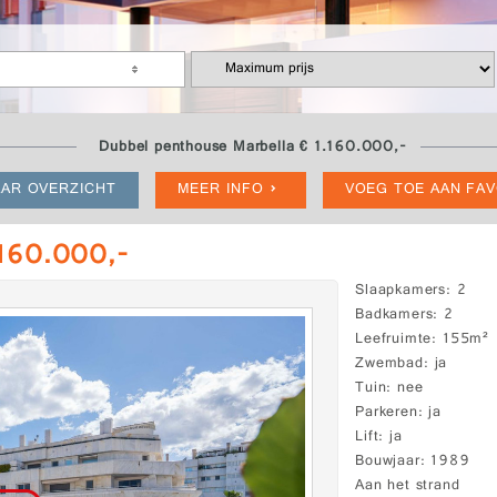
Dubbel penthouse Marbella € 1.160.000,-
AR OVERZICHT
MEER INFO
VOEG TOE AAN FA
.160.000,-
Slaapkamers
2
Badkamers
2
Leefruimte
155m²
Zwembad
ja
Tuin
nee
Parkeren
ja
Lift
ja
Bouwjaar
1989
Aan het strand