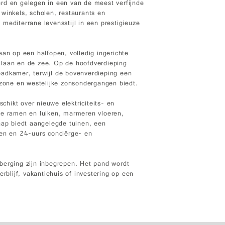
rd en gelegen in een van de meest verfijnde
winkels, scholen, restaurants en
mediterrane levensstijl in een prestigieuze
aan op een halfopen, volledig ingerichte
 laan en de zee. Op de hoofdverdieping
badkamer, terwijl de bovenverdieping een
one en westelijke zonsondergangen biedt.
hikt over nieuwe elektriciteits- en
ne ramen en luiken, marmeren vloeren,
hap biedt aangelegde tuinen, een
n en 24-uurs conciërge- en
berging zijn inbegrepen. Het pand wordt
rblijf, vakantiehuis of investering op een