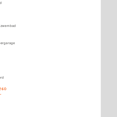
rd
k zwembad
eergarage
erd
4260
-