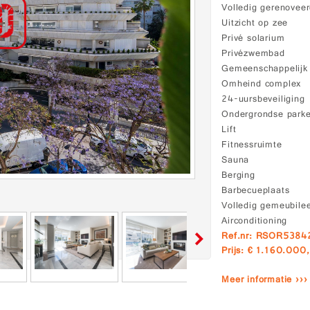
Volledig gerenovee
Uitzicht op zee
Privé solarium
Privézwembad
Gemeenschappelij
Omheind complex
24-uursbeveiliging
Ondergrondse park
Lift
Fitnessruimte
Sauna
Berging
Barbecueplaats
Volledig gemeubile
Airconditioning
Ref.nr: RSOR538
Prijs: € 1.160.000,
Meer informatie ›››