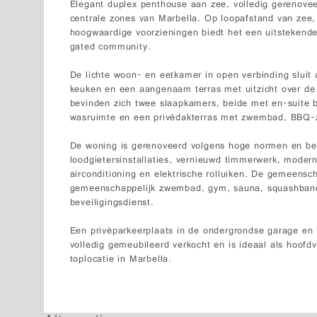
Elegant duplex penthouse aan zee, volledig gerenovee
centrale zones van Marbella. Op loopafstand van zee, 
hoogwaardige voorzieningen biedt het een uitstekende 
gated community.
De lichte woon- en eetkamer in open verbinding sluit 
keuken en een aangenaam terras met uitzicht over de
bevinden zich twee slaapkamers, beide met en-suite 
wasruimte en een privédakterras met zwembad, BBQ-z
De woning is gerenoveerd volgens hoge normen en besc
loodgietersinstallaties, vernieuwd timmerwerk, moder
airconditioning en elektrische rolluiken. De gemeensc
gemeenschappelijk zwembad, gym, sauna, squashbane
beveiligingsdienst.
Een privéparkeerplaats in de ondergrondse garage en 
volledig gemeubileerd verkocht en is ideaal als hoofdve
toplocatie in Marbella.