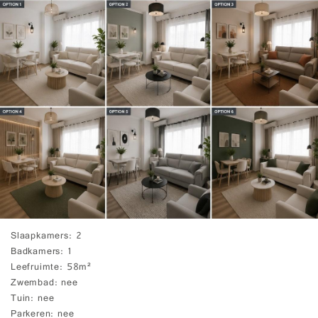
Slaapkamers
2
Badkamers
1
Leefruimte
58m²
Zwembad
nee
Tuin
nee
Parkeren
nee