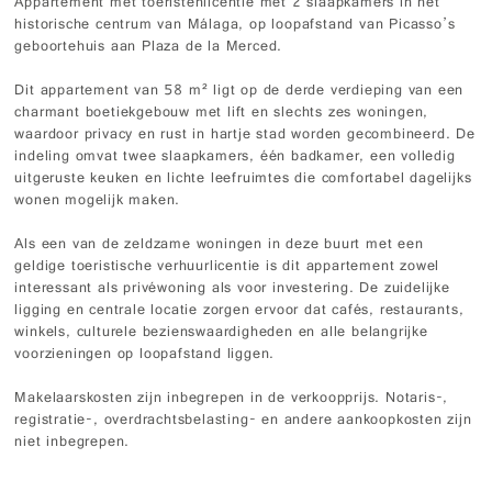
Appartement met toeristenlicentie met 2 slaapkamers in het
historische centrum van Málaga, op loopafstand van Picasso’s
geboortehuis aan Plaza de la Merced.
Dit appartement van 58 m² ligt op de derde verdieping van een
charmant boetiekgebouw met lift en slechts zes woningen,
waardoor privacy en rust in hartje stad worden gecombineerd. De
indeling omvat twee slaapkamers, één badkamer, een volledig
uitgeruste keuken en lichte leefruimtes die comfortabel dagelijks
wonen mogelijk maken.
Als een van de zeldzame woningen in deze buurt met een
geldige toeristische verhuurlicentie is dit appartement zowel
interessant als privéwoning als voor investering. De zuidelijke
ligging en centrale locatie zorgen ervoor dat cafés, restaurants,
winkels, culturele bezienswaardigheden en alle belangrijke
voorzieningen op loopafstand liggen.
Makelaarskosten zijn inbegrepen in de verkoopprijs. Notaris-,
registratie-, overdrachtsbelasting- en andere aankoopkosten zijn
niet inbegrepen.