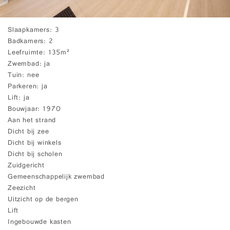
Slaapkamers
3
Badkamers
2
Leefruimte
135m²
Zwembad
ja
Tuin
nee
Parkeren
ja
Lift
ja
Bouwjaar
1970
Aan het strand
Dicht bij zee
Dicht bij winkels
Dicht bij scholen
Zuidgericht
Gemeenschappelijk zwembad
Zeezicht
Uitzicht op de bergen
Lift
Ingebouwde kasten