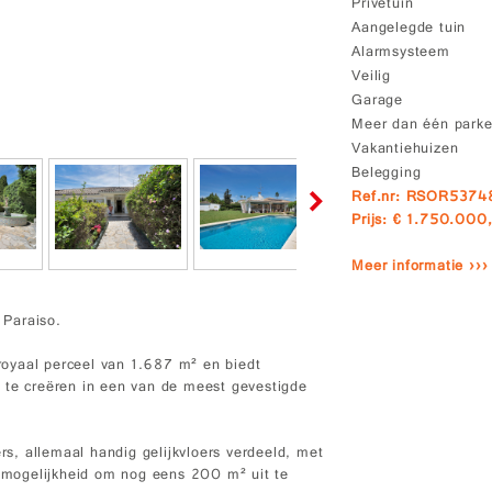
Privétuin
Aangelegde tuin
Alarmsysteem
Veilig
Garage
Meer dan één parke
Vakantiehuizen
Belegging
Ref.nr: RSOR5374
Prijs: € 1.750.000
Meer informatie ›››
 Paraiso.
 royaal perceel van 1.687 m² en biedt
 te creëren in een van de meest gevestigde
, allemaal handig gelijkvloers verdeeld, met
mogelijkheid om nog eens 200 m² uit te