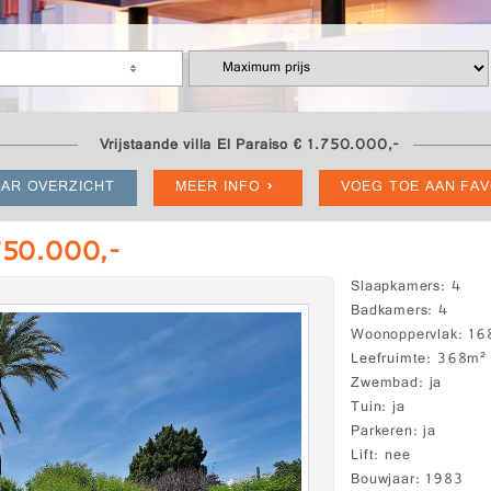
Vrijstaande villa El Paraiso € 1.750.000,-
AR OVERZICHT
MEER INFO
VOEG TOE AAN FA
.750.000,-
Slaapkamers
4
Badkamers
4
Woonoppervlak
16
Leefruimte
368m²
Zwembad
ja
Tuin
ja
Parkeren
ja
Lift
nee
Bouwjaar
1983