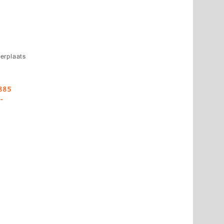
erplaats
885
,-