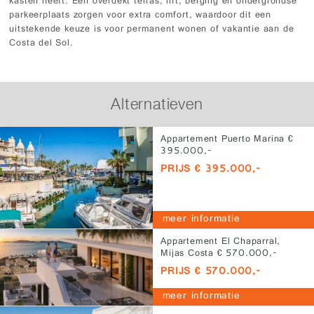
kasten heeft. Een overdekt terras, lift, berging en ondergrondse
parkeerplaats zorgen voor extra comfort, waardoor dit een
uitstekende keuze is voor permanent wonen of vakantie aan de
Costa del Sol.
Alternatieven
Appartement Puerto Marina €
395.000,-
PRIJS € 395.000,-
meer informatie
Appartement El Chaparral,
Mijas Costa € 570.000,-
PRIJS € 570.000,-
meer informatie