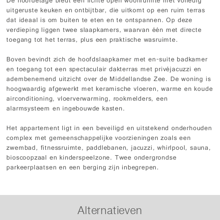
De hoofdetage biedt een lichte open woonruimte met volledig
uitgeruste keuken en ontbijtbar, die uitkomt op een ruim terras
dat ideaal is om buiten te eten en te ontspannen. Op deze
verdieping liggen twee slaapkamers, waarvan één met directe
toegang tot het terras, plus een praktische wasruimte.
Boven bevindt zich de hoofdslaapkamer met en-suite badkamer
en toegang tot een spectaculair dakterras met privéjacuzzi en
adembenemend uitzicht over de Middellandse Zee. De woning is
hoogwaardig afgewerkt met keramische vloeren, warme en koude
airconditioning, vloerverwarming, rookmelders, een
alarmsysteem en ingebouwde kasten.
Het appartement ligt in een beveiligd en uitstekend onderhouden
complex met gemeenschappelijke voorzieningen zoals een
zwembad, fitnessruimte, paddlebanen, jacuzzi, whirlpool, sauna,
bioscoopzaal en kinderspeelzone. Twee ondergrondse
parkeerplaatsen en een berging zijn inbegrepen.
Alternatieven