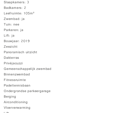
Slaapkamers
3
Badkamers
2
Leefruimte
105m²
Zwembad
ja
Tuin
nee
Parkeren
ja
Lift
ja
Bouwjaar
2019
Zeezicht
Panoramisch uitzicht
Dakterras
Privéjacuzzi
Gemeenschappelijk zwembad
Binnenzwembad
Fitnessruimte
Padeltennisbaan
Ondergrondse parkeergarage
Berging
Airconditioning
Vloerverwarming