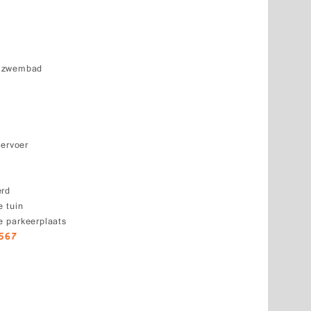
k zwembad
vervoer
erd
 tuin
 parkeerplaats
6567