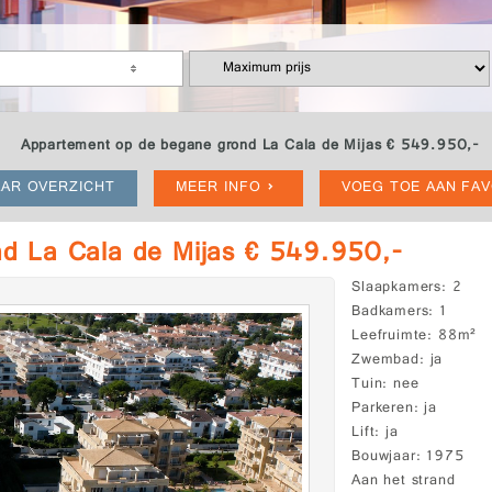
Appartement op de begane grond La Cala de Mijas € 549.950,-
AR OVERZICHT
MEER INFO
VOEG TOE AAN FA
d La Cala de Mijas € 549.950,-
Slaapkamers
2
Badkamers
1
Leefruimte
88m²
Zwembad
ja
Tuin
nee
Parkeren
ja
Lift
ja
Bouwjaar
1975
Aan het strand