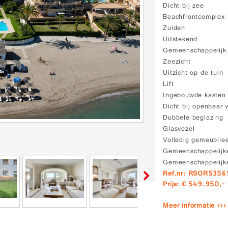
Dicht bij zee
Beachfrontcomplex
Zuiden
Uitstekend
Gemeenschappelij
Zeezicht
Uitzicht op de tuin
Lift
Ingebouwde kasten
Dicht bij openbaar 
Dubbele beglazing
Glasvezel
Volledig gemeubile
Gemeenschappelijke
Gemeenschappelijke
Ref.nr: RSOR535
Prijs: € 549.950,-
Meer informatie ›››