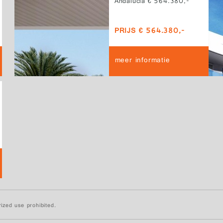
Andalucía € 564.380,-
PRIJS € 564.380,-
meer informatie
ized use prohibited.