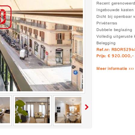
Recent gerenoveer
Ingebouwde kasten
Dicht bij openbaar 
Privéterras
Dubbele beglazing
Volledig uitgeruste
Belegging
Ref.nr: RSOR5294
Prijs: € 920.000,-
Meer informatie ›››