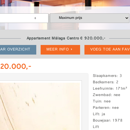
Appartement Málaga Centro € 920.000,-
AR OVERZICHT
MEER INFO
VOEG TOE AAN FA
920.000,-
Slaapkamers
3
Badkamers
2
Leefruimte
171m²
Zwembad
nee
Tuin
nee
Parkeren
nee
Lift
ja
Bouwjaar
1978
Lift