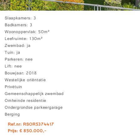
Slaapkamers
3
Badkamers
3
Woonoppervlak
50m²
Leefruimte
130m²
Zwembad
ja
Tuin
ja
Parkeren
nee
Lift
nee
Bouwjaar
2018
Westelijke oriëntatie
Privétuin
Gemeenschappelijk zwembad
Omheinde residentie
Ondergrondse parkeergarage
Berging
Ref.nr: RSOR5374417
Prijs: € 850.000,-