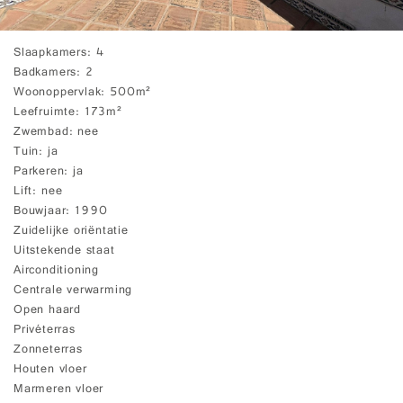
Slaapkamers
4
Badkamers
2
Woonoppervlak
500m²
Leefruimte
173m²
Zwembad
nee
Tuin
ja
Parkeren
ja
Lift
nee
Bouwjaar
1990
Zuidelijke oriëntatie
Uitstekende staat
Airconditioning
Centrale verwarming
Open haard
Privéterras
Zonneterras
Houten vloer
Marmeren vloer