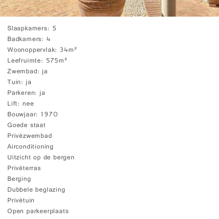
Slaapkamers
5
Badkamers
4
Woonoppervlak
34m²
Leefruimte
575m²
Zwembad
ja
Tuin
ja
Parkeren
ja
Lift
nee
Bouwjaar
1970
Goede staat
Privézwembad
Airconditioning
Uitzicht op de bergen
Privéterras
Berging
Dubbele beglazing
Privétuin
Open parkeerplaats