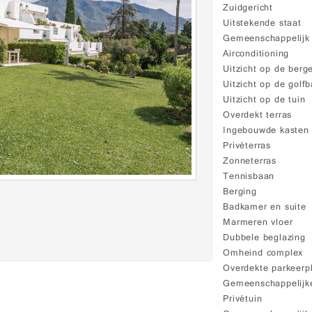
Zuidgericht
Uitstekende staat
Gemeenschappelij
Airconditioning
Uitzicht op de berg
Uitzicht op de golf
Uitzicht op de tuin
Overdekt terras
Ingebouwde kasten
Privéterras
Zonneterras
Tennisbaan
Berging
Badkamer en suite
Marmeren vloer
Dubbele beglazing
Omheind complex
Overdekte parkeerp
Gemeenschappelijke
Privétuin