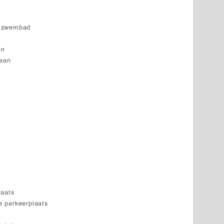
k zwembad
en
baan
laats
 parkeerplaats