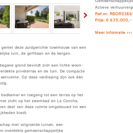
Gemeenschappelijke
Actieve verhuurver
Ref.nr: RSOR5386
Prijs: € 635.000,-
Meer informatie ›››
a geniet deze zuidgerichte townhouse van een
elijke tuin, de golfbaan en de bergen.
begane grond bevindt zich een lichte woon-
verdekte privéterras en de tuin. De compacte
e eetruimte. Op deze verdieping zijn ook één
zig.
 badkamer en toegang tot een terras op het
e met zicht op het zwembad en La Concha,
 een deel van deze ruimte omgebouwd tot een
ijkheden biedt.
chap met volgroeide tuinen, een
en overdekte gemeenschappelijke