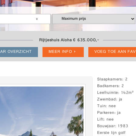
Rijtjeshuis Aloha € 635.000,-
AR OVERZICHT
MEER INFO
VOEG TOE AAN FA
Slaapkamers
2
Badkamers
2
Leefruimte
142m²
Zwembad
ja
Tuin
nee
Parkeren
ja
Lift
nee
Bouwjaar
1983
Eerste lijn golf