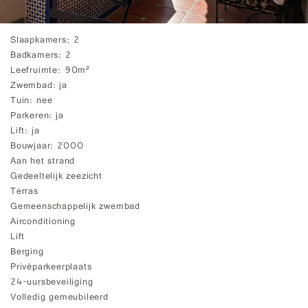
Slaapkamers
2
Badkamers
2
Leefruimte
90m²
Zwembad
ja
Tuin
nee
Parkeren
ja
Lift
ja
Bouwjaar
2000
Aan het strand
Gedeeltelijk zeezicht
Terras
Gemeenschappelijk zwembad
Airconditioning
Lift
Berging
Privéparkeerplaats
24-uursbeveiliging
Volledig gemeubileerd