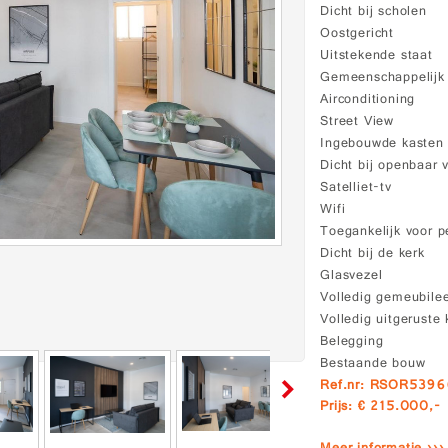
Dicht bij scholen
Oostgericht
Uitstekende staat
Gemeenschappelij
Airconditioning
Street View
Ingebouwde kasten
Dicht bij openbaar 
Satelliet-tv
Wifi
Toegankelijk voor p
Dicht bij de kerk
Glasvezel
Volledig gemeubile
Volledig uitgeruste
Belegging
Bestaande bouw
Ref.nr: RSOR539
Prijs: € 215.000,-