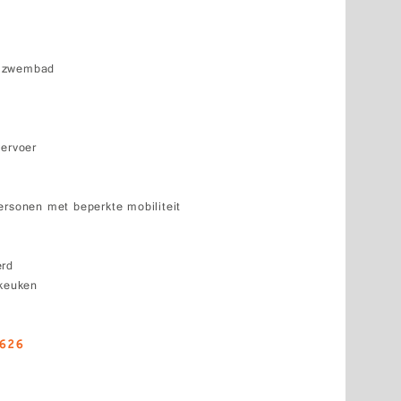
k zwembad
vervoer
ersonen met beperkte mobiliteit
erd
 keuken
6626