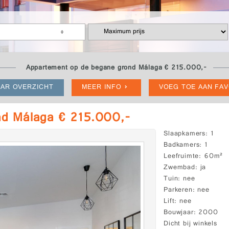
Appartement op de begane grond Málaga € 215.000,-
AR OVERZICHT
MEER INFO
VOEG TOE AAN FA
nd Málaga € 215.000,-
Slaapkamers
1
Badkamers
1
Leefruimte
60m²
Zwembad
ja
Tuin
nee
Parkeren
nee
Lift
nee
Bouwjaar
2000
Dicht bij winkels