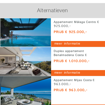
Alternatieven
Appartement Málaga Centro €
925.000,-
PRIJS € 925.000,-
meer informatie
Duplex appartement
Benalmadena Costa €
1.010.000,-
PRIJS € 1.010.000,-
meer informatie
Appartement Mijas Costa €
963.000,-
PRIJS € 963.000,-