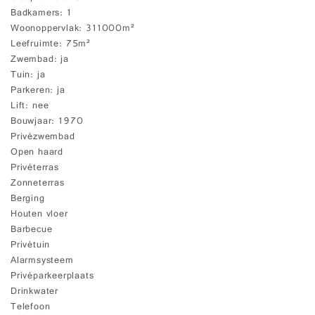
Badkamers
1
Woonoppervlak
311000m²
Leefruimte
75m²
Zwembad
ja
Tuin
ja
Parkeren
ja
Lift
nee
Bouwjaar
1970
Privézwembad
Open haard
Privéterras
Zonneterras
Berging
Houten vloer
Barbecue
Privétuin
Alarmsysteem
Privéparkeerplaats
Drinkwater
Telefoon