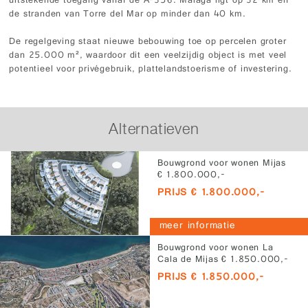
uitstekende toegang vanaf de A-356. Málaga ligt op 32 km en
de stranden van Torre del Mar op minder dan 40 km.
De regelgeving staat nieuwe bebouwing toe op percelen groter
dan 25.000 m², waardoor dit een veelzijdig object is met veel
potentieel voor privégebruik, plattelandstoerisme of investering.
Alternatieven
Bouwgrond voor wonen Mijas
€ 1.800.000,-
PRIJS € 1.800.000,-
meer informatie
Bouwgrond voor wonen La
Cala de Mijas € 1.850.000,-
PRIJS € 1.850.000,-