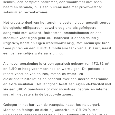
keuken, een complete badkamer, een woonkamer met open
haard en veranda, plus een buitenruimte met privézwembad,
solarium en recreatiezones.
Het grootste deel van het terrein is bestemd voor gecertificeerde
biologische olijfgaarden, zowel droogland als geïrrigeerd,
aangevuld met weiland, fruitbomen, amandelbomen en een
moestuin voor eigen gebruik. Daarnaast is er een volledig
irrigatiesysteem en eigen watervoorziening, met natuurlijke bron,
twee putten en een ILURCO-modulaire tank van 1.013 m³, naast
een gemeentelijke wateraansluiting.
Als nevenvoorziening is er een agrarisch gebouw van 172,82 m²
en 4,50 m hoog voor machines en werktuigen. Dit gebouw is
recent voorzien van deuren, ramen en water- en
elektriciteitsinstallaties en beschikt over een interne mezzanine
en extra meubilair. Het landgoed heeft een eigen elektriciteitsnet
via een 380V-transformator voor industrieel gebruik en internet
met wifi-repeaters in de bebouwde zones.
Gelegen in het hart van de Axarquía, naast het natuurpark
Montes de Málaga en dicht bij wandelroute GR-249, met