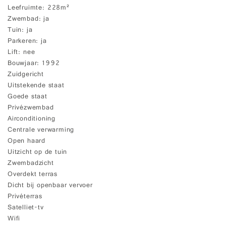
Leefruimte
228m²
Zwembad
ja
Tuin
ja
Parkeren
ja
Lift
nee
Bouwjaar
1992
Zuidgericht
Uitstekende staat
Goede staat
Privézwembad
Airconditioning
Centrale verwarming
Open haard
Uitzicht op de tuin
Zwembadzicht
Overdekt terras
Dicht bij openbaar vervoer
Privéterras
Satelliet-tv
Wifi