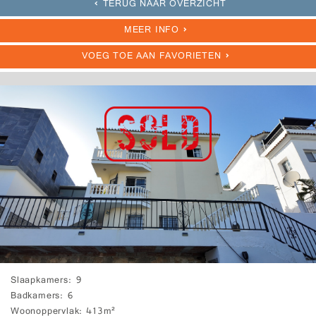
TERUG NAAR OVERZICHT
MEER INFO
VOEG TOE AAN FAVORIETEN
Slaapkamers
9
Badkamers
6
Woonoppervlak
413m²