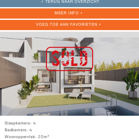
TERUG NAAR OVERZICHT
MEER INFO
VOEG TOE AAN FAVORIETEN
Slaapkamers
4
Badkamers
4
Woonoppervlak
20m²