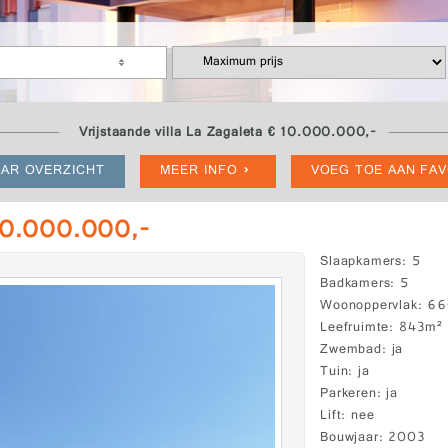
Vrijstaande villa La Zagaleta € 10.000.000,-
AR OVERZICHT
MEER INFO
VOEG TOE AAN FA
 10.000.000,-
Slaapkamers
5
Badkamers
5
Woonoppervlak
66
Leefruimte
843m²
Zwembad
ja
Tuin
ja
Parkeren
ja
Lift
nee
Bouwjaar
2003