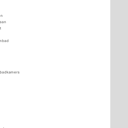
en
baan
t
embad
 badkamers