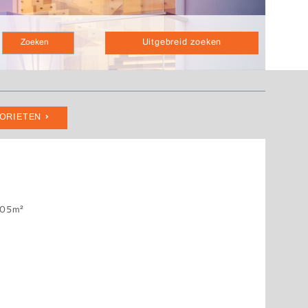
Uitgebreid zoeken
VORIETEN
05m²