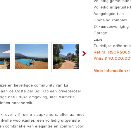
Volledig gemeubile
Volledig uitgeruste
Aangelegde tuin
Omheind complex
24-uursbeveiliging
Garage
Luxe
Zuidelijke oriëntati
Ref.nr: RSOR506
Prijs: € 10.000.00
Meer informatie ›››
gieuze en beveiligde community van La
aan de Costa del Sol. Op een privéperceel
tige natuurlijke omgeving, met Marbella,
binnen handbereik.
t over vijf ruime slaapkamers, allemaal met
ijlvolle woonkamer, een volledig uitgeruste
n combinatie van elegantie en comfort voor