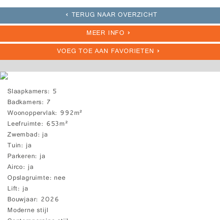
TERUG NAAR OVERZICHT
MEER INFO
VOEG TOE AAN FAVORIETEN
Slaapkamers
5
Badkamers
7
Woonoppervlak
992m²
Leefruimte
653m²
Zwembad
ja
Tuin
ja
Parkeren
ja
Airco
ja
Opslagruimte
nee
Lift
ja
Bouwjaar
2026
Moderne stijl