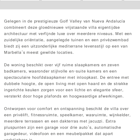
Gelegen in de prestigieuze Golf Valley van Nueva Andalucía
combineert deze gloednieuwe vrijstaande villa eigentijdse
architectuur met verfijnde luxe over meerdere niveaus. Met een
zuidelijke oriëntatie, aangelegde tuinen en een privézwembad
biedt zij een uitzonderlijke mediterrane levensstijl op een van
Marbella’s meest gewilde locaties.
De woning beschikt over vijf ruime slaapkamers en zeven
badkamers, waaronder stijlvolle en-suite kamers en een
spectaculaire hoofdslaapkamer met inloopkast. De entree met
dubbele hoogte, de open living met open haard en de strakke
ingerichte keuken zorgen voor een lichte en elegante sfeer,
versterkt door hoge plafonds en hoogwaardige afwerkingen.
Ontworpen voor comfort en ontspanning beschikt de villa over
een privélift, fitnessruimte, speelkamer, wasruimte, wijnkelder,
meerdere terrassen en een dakterras met jacuzzi. Extra
pluspunten zijn een garage voor drie auto’s, automatische
garagedeur, videofoon en een meubelpakket dat apart