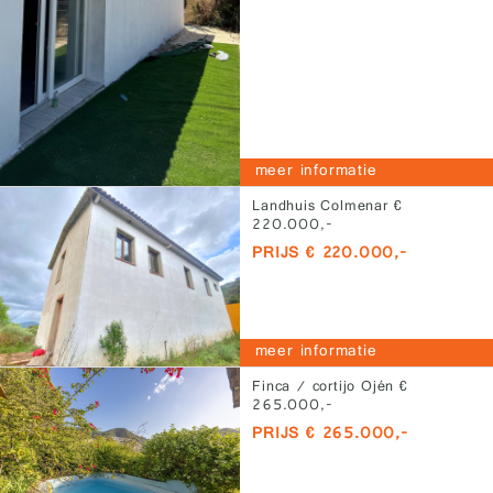
meer informatie
Landhuis Colmenar €
220.000,-
PRIJS € 220.000,-
meer informatie
Finca / cortijo Ojén €
265.000,-
PRIJS € 265.000,-