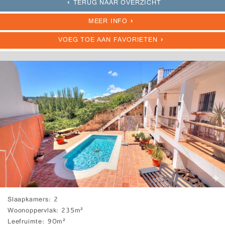
TERUG NAAR OVERZICHT
MEER INFO
VOEG TOE AAN FAVORIETEN
Slaapkamers
2
Woonoppervlak
235m²
Leefruimte
90m²