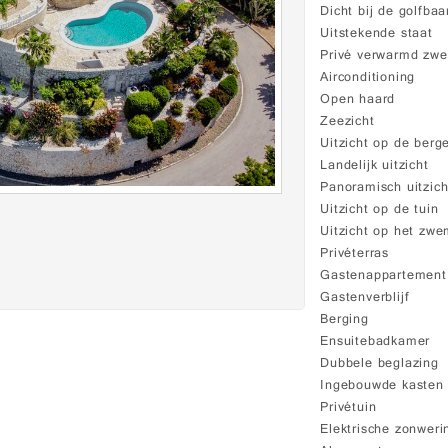
Dicht bij de golfbaa
Uitstekende staat
Privé verwarmd zw
Airconditioning
Open haard
Zeezicht
Uitzicht op de berg
Landelijk uitzicht
Panoramisch uitzich
Uitzicht op de tuin
Uitzicht op het zw
Privéterras
Gastenappartement
Gastenverblijf
Berging
Ensuitebadkamer
Dubbele beglazing
Ingebouwde kasten
Privétuin
Elektrische zonweri