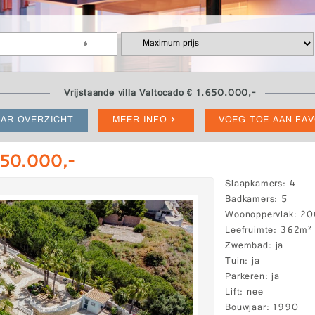
Vrijstaande villa Valtocado € 1.650.000,-
AR OVERZICHT
MEER INFO
VOEG TOE AAN FA
.650.000,-
Slaapkamers
4
Badkamers
5
Woonoppervlak
20
Leefruimte
362m²
Zwembad
ja
Tuin
ja
Parkeren
ja
Lift
nee
Bouwjaar
1990