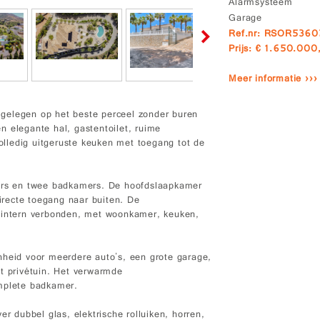
Alarmsysteem
Garage
Ref.nr: RSOR536
Prijs: € 1.650.000
Meer informatie ›››
, gelegen op het beste perceel zonder buren
n elegante hal, gastentoilet, ruime
lledig uitgeruste keuken met toegang tot de
mers en twee badkamers. De hoofdslaapkamer
recte toegang naar buiten. De
k intern verbonden, met woonkamer, keuken,
nheid voor meerdere auto's, een grote garage,
et privétuin. Het verwarmde
omplete badkamer.
er dubbel glas, elektrische rolluiken, horren,