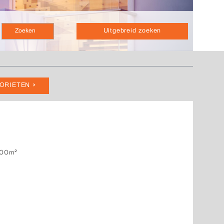
Uitgebreid zoeken
VORIETEN
00m²