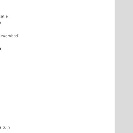
tatie
e
k zwembad
t
 tuin