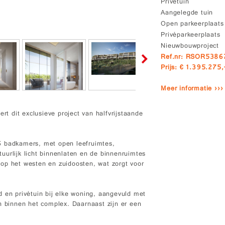
Privétuin
Aangelegde tuin
Open parkeerplaats
Privéparkeerplaats
Nieuwbouwproject
Ref.nr: RSOR5386
Prijs: € 1.395.275,
Meer informatie ›››
rt dit exclusieve project van halfvrijstaande
5 badkamers, met open leefruimtes,
uurlijk licht binnenlaten en de binnenruimtes
op het westen en zuidoosten, wat zorgt voor
d en privétuin bij elke woning, aangevuld met
binnen het complex. Daarnaast zijn er een