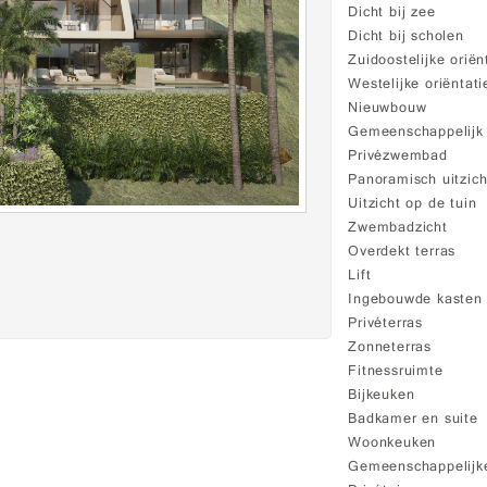
Dicht bij zee
Dicht bij scholen
Zuidoostelijke oriën
Westelijke oriëntati
Nieuwbouw
Gemeenschappelij
Privézwembad
Panoramisch uitzich
Uitzicht op de tuin
Zwembadzicht
Overdekt terras
Lift
Ingebouwde kasten
Privéterras
Zonneterras
Fitnessruimte
Bijkeuken
Badkamer en suite
Woonkeuken
Gemeenschappelijke