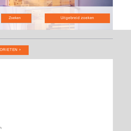
Uitgebreid zoeken
VORIETEN
n