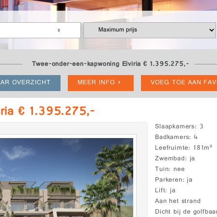
Twee-onder-een-kapwoning Elviria € 1.395.275,-
AR OVERZICHT
MEER INFO
VOEG TOE AAN FA
ria € 1.395.275,-
Slaapkamers
3
Badkamers
4
Leefruimte
181m²
Zwembad
ja
Tuin
nee
Parkeren
ja
Lift
ja
Aan het strand
Dicht bij de golfbaa