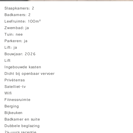
Slaapkamers
2
Badkamers
2
Leefruimte
100m²
Zwembad
ja
Tuin
nee
Parkeren
ja
Lift
ja
Bouwjaar
2026
Lift
Ingebouwde kasten
Dicht bij openbaar vervoer
Privéterras
Satelliet-tv
Wifi
Fitnessruimte
Berging
Bijkeuken
Badkamer en suite
Dubbele beglazing
24-uurs receptie