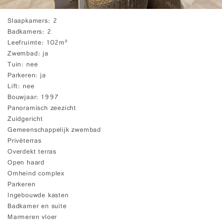
Slaapkamers
2
Badkamers
2
Leefruimte
102m²
Zwembad
ja
Tuin
nee
Parkeren
ja
Lift
nee
Bouwjaar
1997
Panoramisch zeezicht
Zuidgericht
Gemeenschappelijk zwembad
Privéterras
Overdekt terras
Open haard
Omheind complex
Parkeren
Ingebouwde kasten
Badkamer en suite
Marmeren vloer