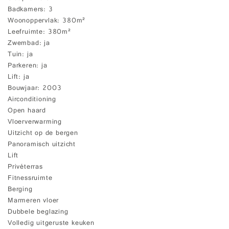
Badkamers
3
Woonoppervlak
380m²
Leefruimte
380m²
Zwembad
ja
Tuin
ja
Parkeren
ja
Lift
ja
Bouwjaar
2003
Airconditioning
Open haard
Vloerverwarming
Uitzicht op de bergen
Panoramisch uitzicht
Lift
Privéterras
Fitnessruimte
Berging
Marmeren vloer
Dubbele beglazing
Volledig uitgeruste keuken