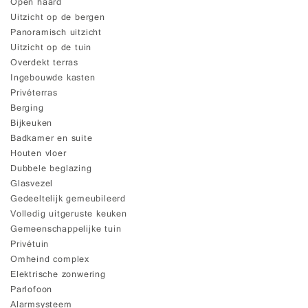
Open haard
Uitzicht op de bergen
Panoramisch uitzicht
Uitzicht op de tuin
Overdekt terras
Ingebouwde kasten
Privéterras
Berging
Bijkeuken
Badkamer en suite
Houten vloer
Dubbele beglazing
Glasvezel
Gedeeltelijk gemeubileerd
Volledig uitgeruste keuken
Gemeenschappelijke tuin
Privétuin
Omheind complex
Elektrische zonwering
Parlofoon
Alarmsysteem