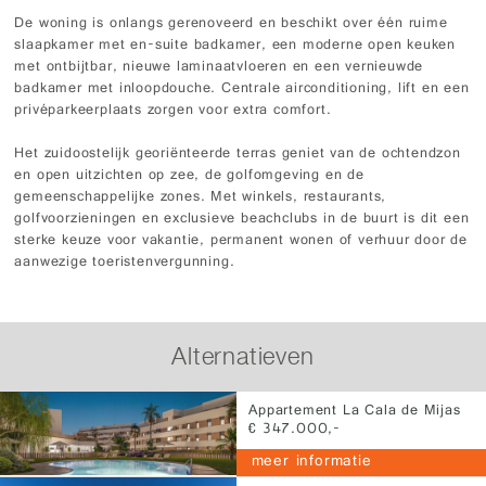
De woning is onlangs gerenoveerd en beschikt over één ruime
slaapkamer met en-suite badkamer, een moderne open keuken
met ontbijtbar, nieuwe laminaatvloeren en een vernieuwde
badkamer met inloopdouche. Centrale airconditioning, lift en een
privéparkeerplaats zorgen voor extra comfort.
Het zuidoostelijk georiënteerde terras geniet van de ochtendzon
en open uitzichten op zee, de golfomgeving en de
gemeenschappelijke zones. Met winkels, restaurants,
golfvoorzieningen en exclusieve beachclubs in de buurt is dit een
sterke keuze voor vakantie, permanent wonen of verhuur door de
aanwezige toeristenvergunning.
Alternatieven
Appartement La Cala de Mijas
€ 347.000,-
PRIJS € 347.000,-
meer informatie