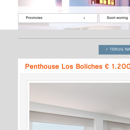
Provincies
Soort woning
TERUG NA
Penthouse Los Boliches € 1.20