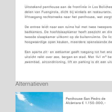
Uitstekend penthouse aan de frontlinie in Los Boliche
delen van Fuengirola, dicht bij winkels en restaurant
lifttoegang rechtstreeks naar het penthouse, wat zorgt
De entree leidt naar een ruime hal met twee tweepe
badkamers. De hoofdslaapkamer heeft zeezicht en direc
tweede slaapkamer uitkomt op de buitenruimte. De li
hoogwaardige open keuken, meerdere openslaande deu
Een aparte zit- en eetkamer geeft toegang tot het e
uitzicht reikt over zee, bergen en stad. Met 141 m² 
zwembad, airconditioning, lift en parking is dit een u
Alternatieven
Penthouse San Pedro de
Alcántara € 1.150.000,-