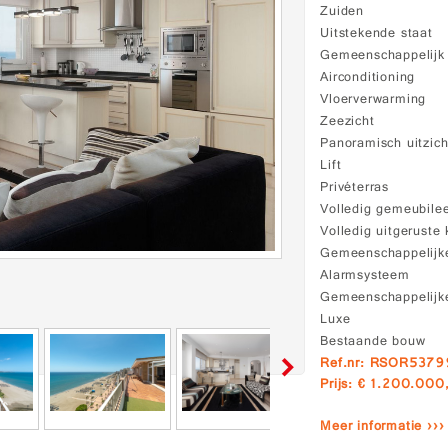
Zuiden
Uitstekende staat
Gemeenschappelij
Airconditioning
Vloerverwarming
Zeezicht
Panoramisch uitzich
Lift
Privéterras
Volledig gemeubile
Volledig uitgeruste
Gemeenschappelijke
Alarmsysteem
Gemeenschappelijke
Luxe
Bestaande bouw
Ref.nr: RSOR537
Prijs: € 1.200.000
Meer informatie ›››