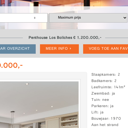
Penthouse Los Boliches € 1.200.000,-
AR OVERZICHT
MEER INFO
VOEG TOE AAN FA
0.000,-
Slaapkamers
2
Badkamers
2
Leefruimte
141m²
Zwembad
ja
Tuin
nee
Parkeren
ja
Lift
ja
Bouwjaar
1970
Aan het strand