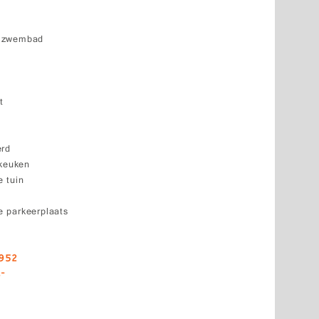
k zwembad
t
erd
 keuken
 tuin
 parkeerplaats
9952
,-