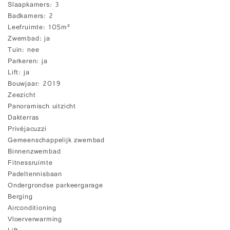
Slaapkamers
3
Badkamers
2
Leefruimte
105m²
Zwembad
ja
Tuin
nee
Parkeren
ja
Lift
ja
Bouwjaar
2019
Zeezicht
Panoramisch uitzicht
Dakterras
Privéjacuzzi
Gemeenschappelijk zwembad
Binnenzwembad
Fitnessruimte
Padeltennisbaan
Ondergrondse parkeergarage
Berging
Airconditioning
Vloerverwarming