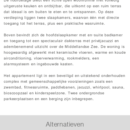
De hoofdetage biedt een lichte open woonruimte met volledig
uitgeruste keuken en ontbijtbar, die uitkomt op een ruim terras
dat ideaal is om buiten te eten en te ontspannen. Op deze
verdieping liggen twee slaapkamers, waarvan één met directe
toegang tot het terras, plus een praktische wasruimte.
Boven bevindt zich de hoofdslaapkamer met en-suite badkamer
en toegang tot een spectaculair dakterras met privéjacuzzi en
adembenemend uitzicht over de Middellandse Zee. De woning is
hoogwaardig afgewerkt met keramische vloeren, warme en koude
airconditioning, vloerverwarming, rookmelders, een
alarmsysteem en ingebouwde kasten.
Het appartement ligt in een beveiligd en uitstekend onderhouden
complex met gemeenschappelijke voorzieningen zoals een
zwembad, fitnessruimte, paddlebanen, jacuzzi, whirlpool, sauna,
bioscoopzaal en kinderspeelzone. Twee ondergrondse
parkeerplaatsen en een berging zijn inbegrepen.
Alternatieven