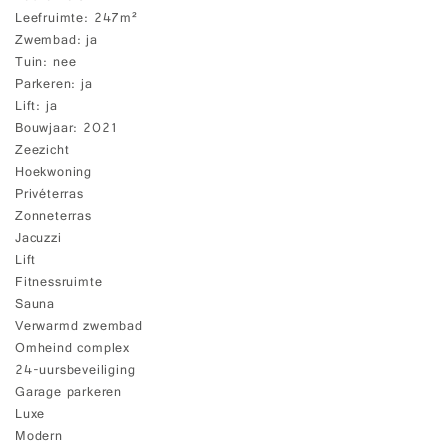
Leefruimte
247m²
Zwembad
ja
Tuin
nee
Parkeren
ja
Lift
ja
Bouwjaar
2021
Zeezicht
Hoekwoning
Privéterras
Zonneterras
Jacuzzi
Lift
Fitnessruimte
Sauna
Verwarmd zwembad
Omheind complex
24-uursbeveiliging
Garage parkeren
Luxe
Modern