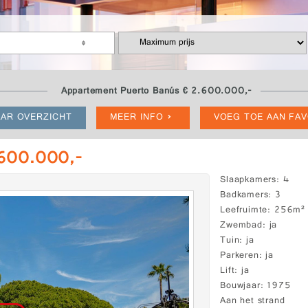
Appartement Puerto Banús € 2.600.000,-
AR OVERZICHT
MEER INFO
VOEG TOE AAN FA
.600.000,-
Slaapkamers
4
Badkamers
3
Leefruimte
256m²
Zwembad
ja
Tuin
ja
Parkeren
ja
Lift
ja
Bouwjaar
1975
Aan het strand