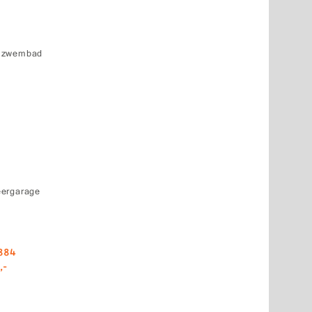
k zwembad
eergarage
884
,-