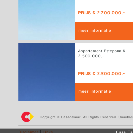
PRIJS € 2.700.000,-
meer informatie
Appartement Estepona €
2.500.000,-
PRIJS € 2.500.000,-
meer informatie
Copyright © Casadelmar. All Rights Reserved. Unauthor
Disclaimer
|
Links
Casa Esp