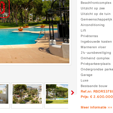
Beachfrontcomplex
Uitzicht op zee
Uitzicht op de tuin
Gemeenschappelij
Airconditioning
Lift
Privéterras
Ingebouwde kasten
Marmeren vloer
24-uursbeveiliging
Omheind complex
Privéparkeerplaats
Ondergrondse park
Garage
Luxe
Bestaande bouw
Ref.nr: RSOR5378
Prijs: € 2.600.000
Meer informatie ›››